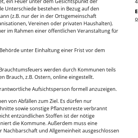
tet, ein Feuer unter dem Gesichtspunkt der
P
4
e Unterschiede bestehen in Bezug auf den
E
ann (z.B. nur der in der Ortsgemeinschaft
o
isationen, Vereinen oder privaten Haushalten).
uer im Rahmen einer öffentlichen Veranstaltung für
ehörde unter Einhaltung einer Frist vor dem
s Brauchtumsfeuers werden durch Kommunen teils
rauch, z.B. Ostern, online eingestellt.
verantwortliche Aufsichtsperson formell anzuzeigen.
n von Abfällen zum Ziel. Es dürfen nur
nitte sowie sonstige Pflanzenreste verbrannt
cht entzündlichen Stoffen ist der nötige
efiniert die Kommune. Außerdem muss eine
er Nachbarschaft und Allgemeinheit ausgeschlossen