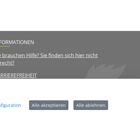
NFORMATIONEN
e brauchen Hilfe? Sie finden sich hier nicht
recht?
RRIEREFREIHEIT
ATENSCHUTZ
MPRESSUM
OKIE-RICHTLINE
figuration
Alle akzeptieren
Alle ablehnen