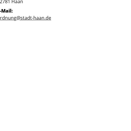
LZ:
Ort:
2781
Haan
-Mail:
rdnung@stadt-haan.de