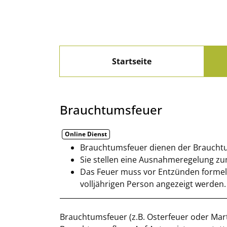
Zum Header
Zum Hauptinhalt
Zum Footer
Zum Hauptinhalt springen
Startseite
Brauchtumsfeuer
Online Dienst
Kurzbeschreibung
Brauchtumsfeuer dienen der Braucht
Sie stellen eine Ausnahmeregelung zu
Das Feuer muss vor Entzünden formel
volljährigen Person angezeigt werden.
Beschreibung
Brauchtumsfeuer (z.B. Osterfeuer oder Mar