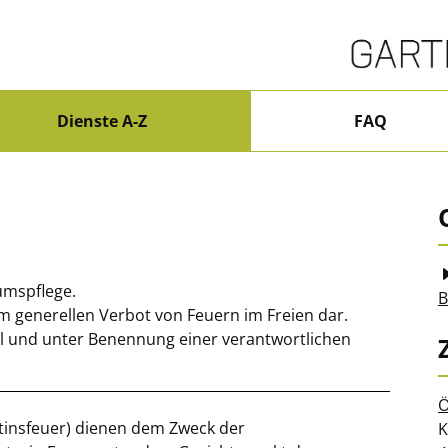
Dienste A-Z
FAQ
umspflege.
B
m generellen Verbot von Feuern im Freien dar.
l und unter Benennung einer verantwortlichen
Ö
tinsfeuer) dienen dem Zweck der
S
K