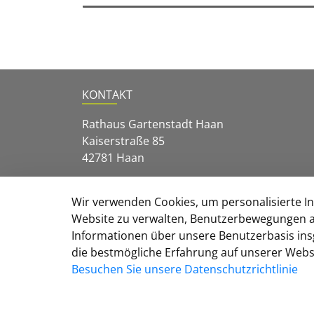
KONTAKT
Rathaus Gartenstadt Haan
Kaiserstraße 85
42781 Haan
Telefon:
+49 (2129) 911 - 0
Wir verwenden Cookies, um personalisierte Inh
E-Mail:
post@stadt-haan.de
Website zu verwalten, Benutzerbewegungen a
Zur Seite der Stadt Haan
Informationen über unsere Benutzerbasis ins
die bestmögliche Erfahrung auf unserer Websi
Besuchen Sie unsere Datenschutzrichtlinie