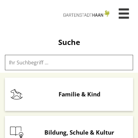
Zum Header
Zum Hauptinhalt
Zum Footer
Zum Hauptinhalt springen
Suche
Dienste nach Themen
Familie & Kind
Bildung, Schule & Kultur