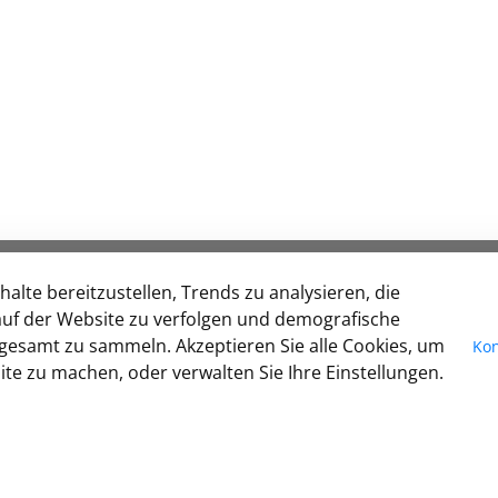
AKTUELLES
I
alte bereitzustellen, Trends zu analysieren, die
uf der Website zu verfolgen und demografische
Pressemitteilungen
Si
gesamt zu sammeln. Akzeptieren Sie alle Cookies, um
Kon
Veranstaltungen
zu
te zu machen, oder verwalten Sie Ihre Einstellungen.
Stellenausschreibungen
BA
D
I
CO