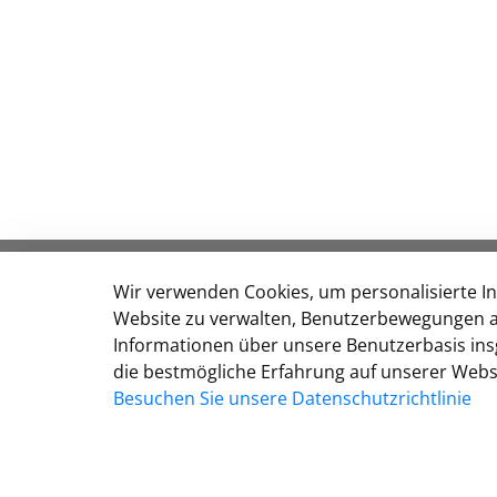
KONTAKT
Wir verwenden Cookies, um personalisierte Inh
Website zu verwalten, Benutzerbewegungen a
Rathaus Gartenstadt Haan
Informationen über unsere Benutzerbasis ins
Kaiserstraße 85
die bestmögliche Erfahrung auf unserer Websi
42781 Haan
Besuchen Sie unsere Datenschutzrichtlinie
Telefon:
+49 (2129) 911 - 0
E-Mail:
post@stadt-haan.de
Zur Seite der Stadt Haan