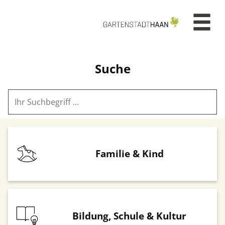
Zum Header
Zum Hauptinhalt
Zum Footer
Zum Hauptinhalt springen
Suche
Dienste nach Themen
Familie & Kind
Bildung, Schule & Kultur